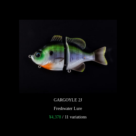
GARGOYLE 2J
Freshwater Lure
¥
4,378
/ 11 variations