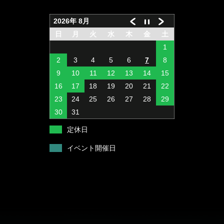
ビッグミノー
ソルト用ジギングヘッド
Bass & Gill
価格:
¥4,378
—
¥7,480
フィルター
2026年 8月
ラバージグ
ミノー
DK オリジナルカバー
日
月
火
水
木
金
土
1
ワイヤーベイト
スピンテールジグ
2
3
4
5
6
7
8
バズベイト
バーザム専用ルアー
9
10
11
12
13
14
15
16
17
18
19
20
21
22
アラバマリグ
ジグヘッド
23
24
25
26
27
28
29
ビッグベイト
ソフトルアー
30
31
トップウォーター
定休日
ペンシルベイト
イベント開催日
シンキングペンシル