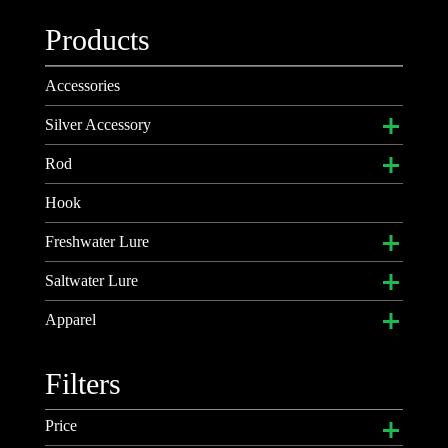
Products
Accessories
Silver Accessory
ブレスレット
Rod
キーチェーン
トラベルロッド
Hook
ネックレス
ベイトロッド
Freshwater Lure
リング
スピニングロッド
クランクベイト
Saltwater Lure
ペンダントトップ
アクセサリー
ジグヘッド
ジギング用メタルジグ
Apparel
ネックチェーン
バイブレーション
ジギング用メタルジグ ディンプルシリーズ
DKオリジナルキャップ
Filters
ソフトルアー
ビッグミノー
2015DK Tee
Price
メタルバイブレーション
ペンシルベイト
2016DK Tee Ver1