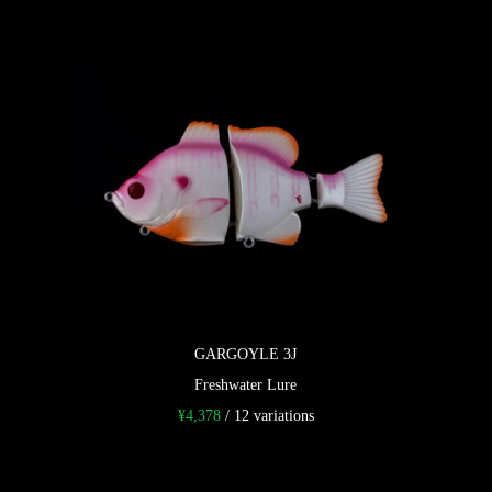
GARGOYLE 3J
Freshwater Lure
¥
4,378
/ 12 variations