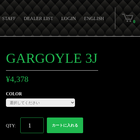
STAFF
DEALER LIST
LOGIN
ENGLISH
0
GARGOYLE 3J
¥
4,378
COLOR
カートに入れる