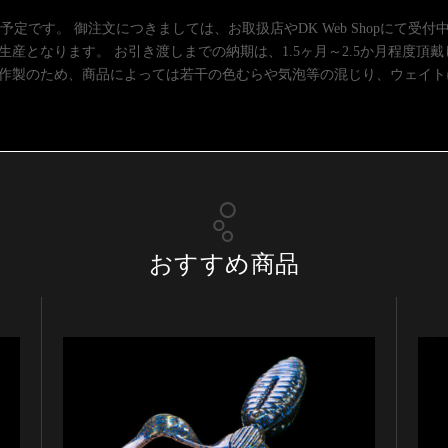
予定です。 御注文につきましては、お取扱店やDK Web Shopにて受
産となります。 お引き渡しまでの納期は、1.5ヶ月～2.5か月程度頂
る作製のため、商品によっては若干の色むらや気泡等の混じり、ウェイ
おすすめ商品