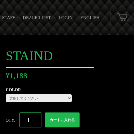
STAFF
DEALER LIST
LOGIN
ENGLISH
0
STAIND
¥
1,188
COLOR
カートに入れる