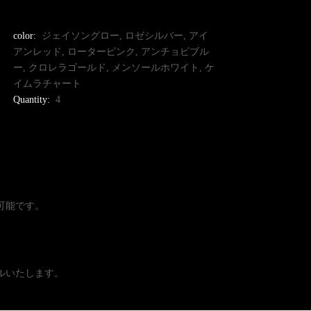
color:
ジェイソングロー, ロゼシルバー, アイ
アンレッド, ローターピンク, アンチョビブル
ー, クロレラゴールド, メンソールホワイト, ケ
イムラチャート
Quantity:
4
が可能です。
ルいたします。