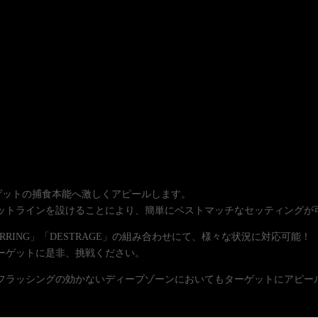
。
ーゲットの捕食本能へ激しくアピールします。
わせてカットラインを設けることにより、簡単にベストマッチなセッティング
RING」「DESTRAGE」の組み合わせにて、様々な状況に対応可能！
ーゲットに是非、挑戦ください。
、フラッシングの効かないディープゾーンにおいてもターゲットにアピー