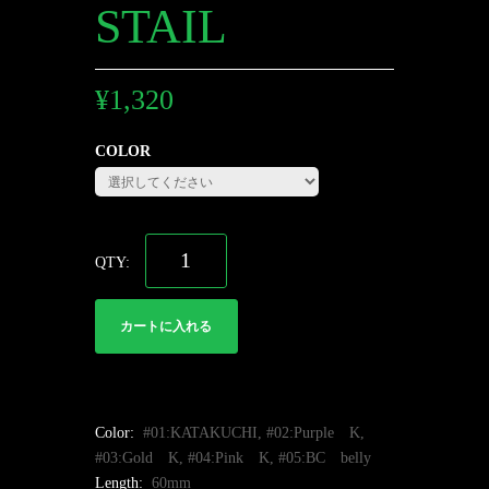
STAIL
¥
1,320
COLOR
カートに入れる
Color:
#01:KATAKUCHI, #02:Purple K,
#03:Gold K, #04:Pink K, #05:BC belly
Length:
60mm