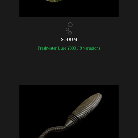
SODOM
Freshwater Lure
¥
803
/ 8 variations