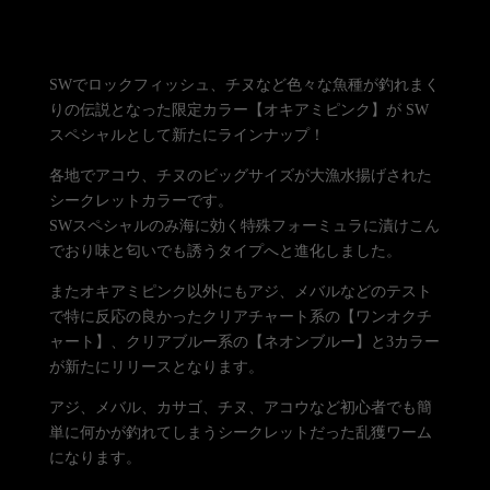
SWでロックフィッシュ、チヌなど色々な魚種が釣れまく
りの伝説となった限定カラー【オキアミピンク】が SW
スペシャルとして新たにラインナップ！
各地でアコウ、チヌのビッグサイズが大漁水揚げされた
シークレットカラーです。
SWスペシャルのみ海に効く特殊フォーミュラに漬けこん
でおり味と匂いでも誘うタイプへと進化しました。
またオキアミピンク以外にもアジ、メバルなどのテスト
で特に反応の良かったクリアチャート系の【ワンオクチ
ャート】、クリアブルー系の【ネオンブルー】と3カラー
が新たにリリースとなります。
アジ、メバル、カサゴ、チヌ、アコウなど初心者でも簡
単に何かが釣れてしまうシークレットだった乱獲ワーム
になります。