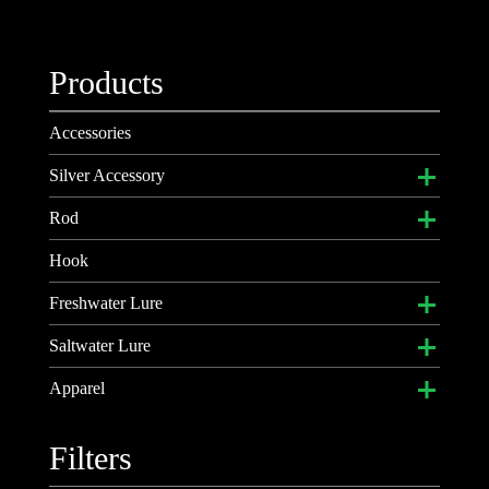
Products
Accessories
Silver Accessory
ブレスレット
Rod
キーチェーン
トラベルロッド
Hook
ネックレス
ベイトロッド
Freshwater Lure
リング
スピニングロッド
クランクベイト
Saltwater Lure
ペンダントトップ
アクセサリー
ジグヘッド
ジギング用メタルジグ
Apparel
ネックチェーン
バイブレーション
ジギング用メタルジグ ディンプルシリーズ
DKオリジナルキャップ
Filters
ソフトルアー
ビッグミノー
2015DK Tee