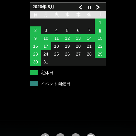
メタルバイブレーション
ペンシルベイト
2016DK Tee Ver1
2026年 8月
日
月
火
水
木
金
土
ビッグミノー
ソルト用ジギングヘッド
Bass & Gill
1
ラバージグ
ミノー
DK オリジナルカバー
2
3
4
5
6
7
8
9
10
11
12
13
14
15
ワイヤーベイト
スピンテールジグ
16
17
18
19
20
21
22
バズベイト
バーザム専用ルアー
23
24
25
26
27
28
29
30
31
アラバマリグ
ジグヘッド
定休日
ビッグベイト
ソフトルアー
イベント開催日
トップウォーター
ペンシルベイト
シンキングペンシル