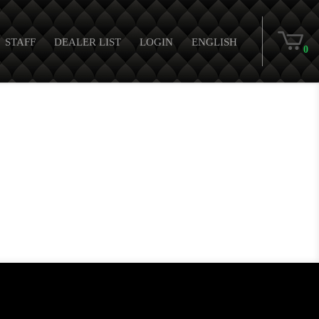
STAFF
DEALER LIST
LOGIN
ENGLISH
0