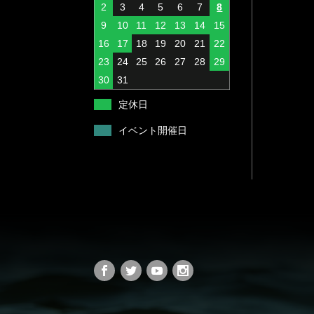
2
3
4
5
6
7
8
ラバージグ
DK オリジナルカバ
9
10
11
12
13
14
15
ソルト用ジギングヘ
ー
16
ッド
17
18
19
20
21
22
ワイヤーベイト
23
24
25
26
27
28
29
ミノー
バズベイト
30
31
スピンテールジグ
アラバマリグ
定休日
バーザム専用ルアー
ビッグベイト
イベント開催日
ジグヘッド
トップウォーター
ソフトルアー
ペンシルベイト
シンキングペンシル