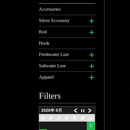
Accessories
Silver Accessory
ブレスレット
Rod
キーチェーン
トラベルロッド
Hook
ネックレス
ベイトロッド
Freshwater Lure
リング
スピニングロッド
クランクベイト
Saltwater Lure
ペンダントトップ
アクセサリー
ジグヘッド
ジギング用メタルジ
Apparel
グ
ネックチェーン
バイブレーション
DKオリジナルキャッ
Filters
ジギング用メタルジ
プ
ソフトルアー
グ ディンプルシリー
2015DK Tee
ズ
メタルバイブレーシ
2026年 8月
ョン
2016DK Tee Ver1
日
月
火
水
木
金
土
ビッグミノー
1
ビッグミノー
Bass & Gill
ペンシルベイト