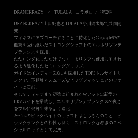
DRANCKRAZY × TULALA コラボロッド第2弾
DRANCKRAZY上田純也とTULALA小川健太郎で共同開
発。
フィネスにアプローチすることに特化したGargoyle63の
血統を受け継いだストロングシャフトのエルホリゾンテ
ブランクスを採用。
ただロング化しただけでなく、よりタフな使用に耐えれ
るよう進化したセミロンググリップ。
ガイドはインディー610にも採用したTOP3トルザイトリ
ングで、飛距離とスムーズなビッグフィッシュとのファ
イトに貢献。
そしてティップまで頑強に組まれたWフットは新型の
LRVガイドを搭載し、エルホリゾンテブランクスの良さ
をフルに発揮出来るよう進化。
2〜4ozのビッグベイトのキャストはもちろんのこと、ビ
ッグクランクとの相性も良く、ストロングな巻きのスペ
シャルロッドとして完成。