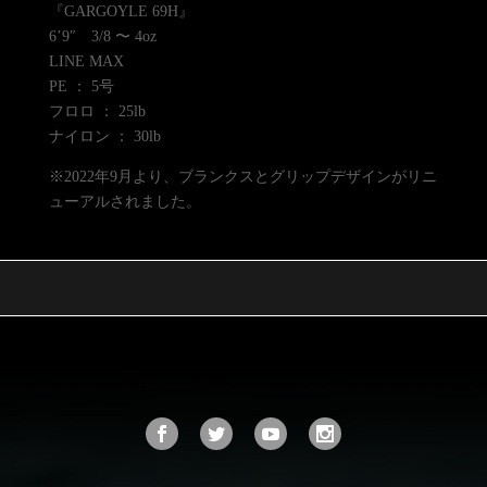
『GARGOYLE 69H』
6’9″ 3/8 〜 4oz
LINE MAX
PE ： 5号
フロロ ： 25lb
ナイロン ： 30lb
※2022年9月より、ブランクスとグリップデザインがリニ
ューアルされました。