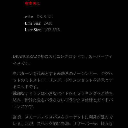
在庫切れ
color:
DK-S-UL
Line Size:
2-6lb
Lure Size:
1/32-3/16
DRANCKRAZY初のスピニングロッドで、スーパーフィ
ネスです。
虫パターンを代表とする表層系のノーシンカー、ジグヘ
ッドのミドストローリング、ダウンショットを得意とす
るロッドです。
繊細なティップは小さなバイトをもフッキングへと持ち
込み、掛けた魚をバラさないブランクス仕様とガイドバ
ランスです。
当初、スモールマウスバスをターゲットに開発が進んで
いましたが、スペック的に野池、リザーバー等、様々な