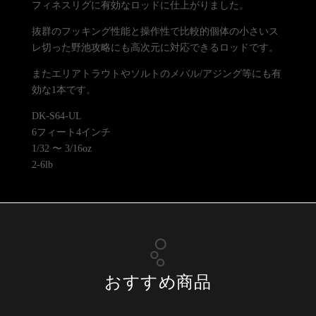
フィネスリグに有効なロッドに仕上がりました。
抜群のフッキング性能と操作性で比較的個体の小さいス
レ切った野池攻略にも高次元に対応できるロッドです。
またエリアトラウトやソルトのメバル/アジング等にも有
効な1本です。
DK-S64-UL
6フィート4インチ
1/32 〜 3/16oz
2-6lb
おすすめ商品