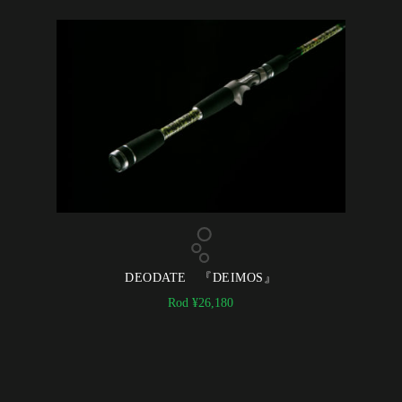
DEODATE 『DEIMOS』
Rod
¥
26,180