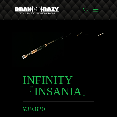
INFINITY
『INSANIA』
¥
39,820