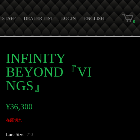
STAFF
DEALER LIST
LOGIN
ENGLISH
0
INFINITY
BEYOND『VI
NGS』
¥
36,300
在庫切れ
Lure Size:
7’0