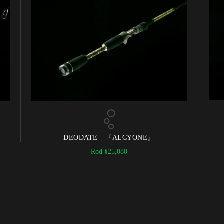
DEODATE 『ALCYONE』
Rod
¥
25,080