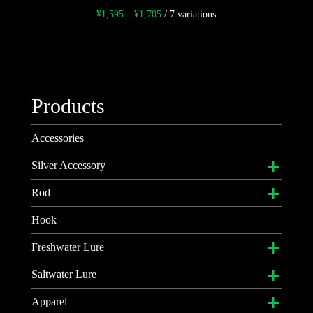
¥
1,595
–
¥
1,705
/ 7 variations
Products
Accessories
Silver Accessory
ブレスレット
Rod
キーチェーン
トラベルロッド
Hook
ネックレス
ベイトロッド
Freshwater Lure
リング
スピニングロッド
クランクベイト
Saltwater Lure
ペンダントトップ
アクセサリー
ジグヘッド
ジギング用メタルジグ
Apparel