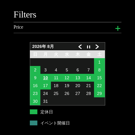
ネックチェーン
バイブレーション
ジギング用メタルジグ ディンプルシリーズ
DKオリジナルキャップ
Filters
ソフトルアー
ビッグミノー
2015DK Tee
Price
メタルバイブレーション
ペンシルベイト
2016DK Tee Ver1
ビッグミノー
ソルト用ジギングヘッド
Bass & Gill
価格:
¥1,595
—
¥1,705
フィルター
2026年 8月
ラバージグ
ミノー
DK オリジナルカバー
日
月
火
水
木
金
土
1
ワイヤーベイト
スピンテールジグ
2
3
4
5
6
7
8
バズベイト
バーザム専用ルアー
9
10
11
12
13
14
15
16
17
18
19
20
21
22
アラバマリグ
ジグヘッド
23
24
25
26
27
28
29
ビッグベイト
ソフトルアー
30
31
トップウォーター
定休日
ペンシルベイト
イベント開催日
シンキングペンシル