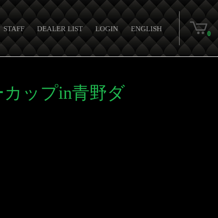
STAFF
DEALER LIST
LOGIN
ENGLISH
0
ーカップin青野ダ