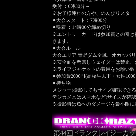
受付 ：6時30分～
※お子様連れの方や、のんびりスター
⚫︎大会スタート：7時00分
⚫︎帰着 ：14時00分締め切り
※エントリーカードは参加賞との引き
きます。
⚫︎大会ルール
大会エリア 青野ダム全域、オカッパリ
※安全面を考慮しウェイダーは禁止、
※ライフジャケットの着用をお願い致
⚫︎参加費2000円(高校生以下・女性1000
⚫︎持ち物
メジャー(撮影してもサイズ確認できる
デジカメ又はスマホなど(サイズが確認
※撮影時は魚へのダメージを最小限に